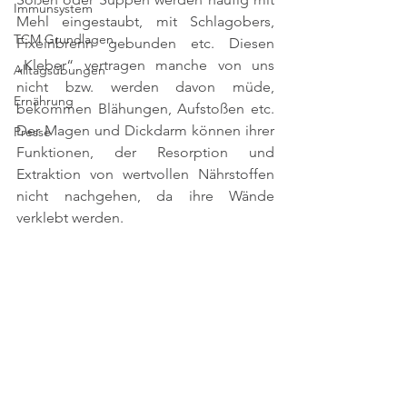
Immunsystem
Mehl eingestaubt, mit Schlagobers, 
TCM Grundlagen
Fixeinbrenn gebunden etc. Diesen 
„Kleber“ vertragen manche von uns 
Alltagsübungen
nicht bzw. werden davon müde, 
Ernährung
bekommen Blähungen, Aufstoßen etc. 
Der Magen und Dickdarm können ihrer 
Presse
Funktionen, der Resorption und 
Extraktion von wertvollen Nährstoffen 
nicht nachgehen, da ihre Wände 
verklebt werden.