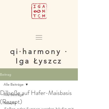
qi·harmony ·
Iga Łyszcz
Beitrag
Alle Beiträge
Dillsoße auf Hafer-Maisbasis
Alle Beiträge
(Rezept)
Rezepte
Soßen oder Suppen werden häufig mit 