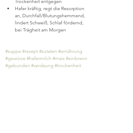
Trockenheit entgegen
Hafer kräftig, regt die Resorption 
an, Durchfall/Blutungshemmend, 
lindert Schweiß, Schlaf fördernd, 
bei Trägheit am Morgen 
#suppe
#rezept
#zutaten
#ernährung
#gewürze
#hafermilch
#mais
#einbrenn
#gebunden
#verdaung
#trockenheit
#blut
#durchfall
#schweiß
#schlaf
#trägheit
Alle ansehen
Aktuelle Beiträge