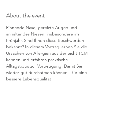
About the event
Rinnende Nase, gereizte Augen und 
anhaltendes Niesen, insbesondere im 
Frühjahr. Sind Ihnen diese Beschwerden 
bekannt? In diesem Vortrag lernen Sie die 
Ursachen von Allergien aus der Sicht TCM 
kennen und erfahren praktische 
Alltagstipps zur Vorbeugung. Damit Sie 
wieder gut durchatmen können – für eine 
bessere Lebensqualität!
Termin:               Dienstag, 28. Jänner 2025, 
18:00 – 19:30 Uhr
Kursort:              Mittelschule Traismauer, 
Bahnhofstraße 10, 3133 Traismauer
Kursbeitrag:       35,- (Vortrag wird im 
Anschluss als pdf-Datei versandt)
Teilnehmeranzahl: Mindestens 8, maximal 
20 Teilnehmer.