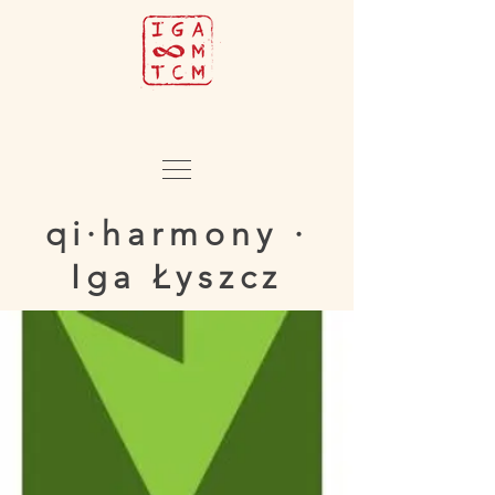
qi·harmony ·
Iga Łyszcz