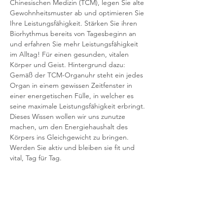
Chinesischen Medizin (TCM), legen Sie alte 
Gewohnheitsmuster ab und optimieren Sie 
Ihre Leistungsfähigkeit. Stärken Sie ihren 
Biorhythmus bereits von Tagesbeginn an 
und erfahren Sie mehr Leistungsfähigkeit 
im Alltag! Für einen gesunden, vitalen 
Körper und Geist. Hintergrund dazu: 
Gemäß der TCM-Organuhr steht ein jedes 
Organ in einem gewissen Zeitfenster in 
einer energetischen Fülle, in welcher es 
seine maximale Leistungsfähigkeit erbringt. 
Dieses Wissen wollen wir uns zunutze 
machen, um den Energiehaushalt des 
Körpers ins Gleichgewicht zu bringen. 
Werden Sie aktiv und bleiben sie fit und 
vital, Tag für Tag.
In diesem Vortrag erfahren Sie TCM-
Grundlagenwissen und erhalten Alltags- 
und Ernährungstipps.
Eventlocation: Schloss Traismauer, 
Hauptplatz 1, 3133 Traismauer