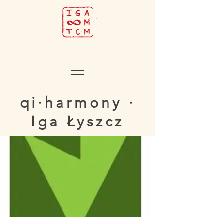
qi·harmony ·
Iga Łyszcz