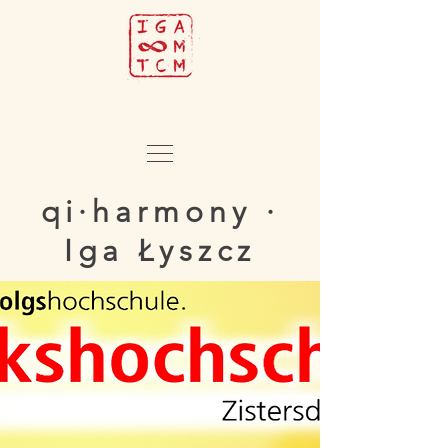
qi·harmony ·
Iga Łyszcz