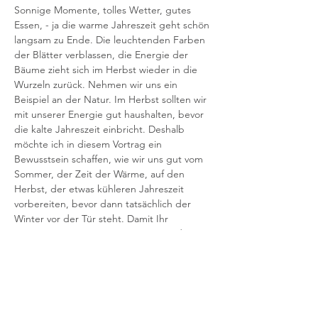
Sonnige Momente, tolles Wetter, gutes 
Essen, - ja die warme Jahreszeit geht schön 
langsam zu Ende. Die leuchtenden Farben 
der Blätter verblassen, die Energie der 
Bäume zieht sich im Herbst wieder in die 
Wurzeln zurück. Nehmen wir uns ein 
Beispiel an der Natur. Im Herbst sollten wir 
mit unserer Energie gut haushalten, bevor 
die kalte Jahreszeit einbricht. Deshalb 
möchte ich in diesem Vortrag ein 
Bewusstsein schaffen, wie wir uns gut vom 
Sommer, der Zeit der Wärme, auf den 
Herbst, der etwas kühleren Jahreszeit 
vorbereiten, bevor dann tatsächlich der 
Winter vor der Tür steht. Damit Ihr 
Immunsystem gut gewappnet ist und Sie 
diese Jahreszeit auch gesund meistern, 
mitunter dann auch weniger anfällig für 
Erkältungen sind.
In diesem Grundlagen-Vortrag erfahren Sie 
Wissenswertes über den Ursprung und 