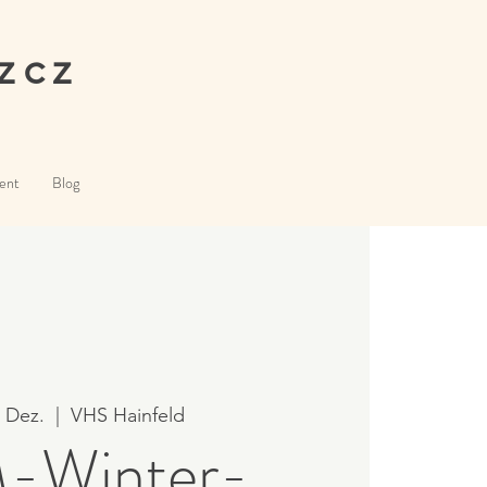
zcz
ent
Blog
. Dez.
  |  
VHS Hainfeld
-Winter-