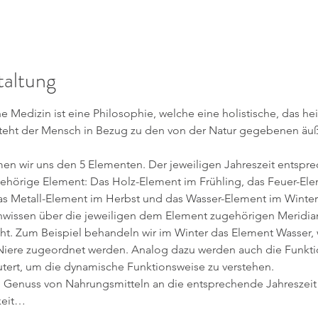
taltung
e Medizin ist eine Philosophie, welche eine holistische, das hei
steht der Mensch in Bezug zu den von der Natur gegebenen äuß
men wir uns den 5 Elementen. Der jeweiligen Jahreszeit entspre
ugehörige Element: Das Holz-Element im Frühling, das Feuer-E
s Metall-Element im Herbst und das Wasser-Element im Winter
issen über die jeweiligen dem Element zugehörigen Meridia
ht. Zum Beispiel behandeln wir im Winter das Element Wasser
Niere zugeordnet werden. Analog dazu werden auch die Funkti
utert, um die dynamische Funktionsweise zu verstehen.
 Genuss von Nahrungsmitteln an die entsprechende Jahreszei
gkeit…