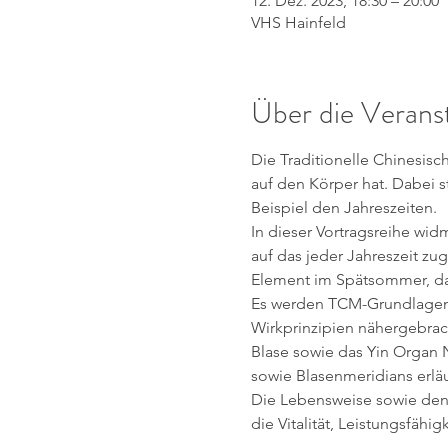
12. Dez. 2023, 18:30 – 20:00
VHS Hainfeld
Über die Verans
Die Traditionelle Chinesisch
auf den Körper hat. Dabei 
Beispiel den Jahreszeiten.
In dieser Vortragsreihe wid
auf das jeder Jahreszeit z
Element im Spätsommer, da
Es werden TCM-Grundlagenw
Wirkprinzipien nähergebrac
Blase sowie das Yin Organ 
sowie Blasenmeridians erlä
Die Lebensweise sowie den
die Vitalität, Leistungsfähi