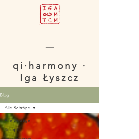
qi·harmony ·
Iga Łyszcz
Blog
Alle Beiträge
Alle Beiträge
Rezepte
Immunsystem