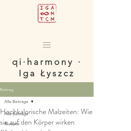
qi·harmony ·
Iga Łyszcz
Beitrag
Alle Beiträge
Hochkalorische Malzeiten: Wie
Alle Beiträge
sie auf den Körper wirken
Rezepte