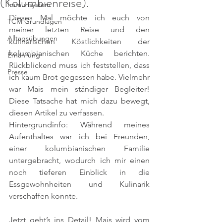
(Kolumbienreise).
Immunsystem
Dieses Mal möchte ich euch von 
TCM Grundlagen
meiner letzten Reise und den 
Alltagsübungen
kulinarischen Köstlichkeiten der 
kolumbianischen Küche berichten. 
Ernährung
Rückblickend muss ich feststellen, dass 
Presse
ich kaum Brot gegessen habe. Vielmehr 
war Mais mein ständiger Begleiter! 
Diese Tatsache hat mich dazu bewegt, 
diesen Artikel zu verfassen.
Hintergrundinfo: Während meines 
Aufenthaltes war ich bei Freunden, 
einer kolumbianischen Familie 
untergebracht, wodurch ich mir einen 
noch tieferen Einblick in die 
Essgewohnheiten und Kulinarik 
verschaffen konnte.
Jetzt geht’s ins Detail! Mais wird vom 