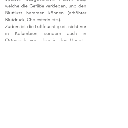
welche die Gefäße verkleben, und den 
Blutfluss hemmen können (erhöhter 
Blutdruck, Cholesterin etc.). 
Zudem ist die Luftfeuchtigkeit nicht nur 
in Kolumbien, sondern auch in 
Österreich, vor allem in den Herbst-, 
und Wintermonaten sehr hoch und 
dazu auch noch feucht-kalt. Über 
unsere Haut, als unser größtes Organ 
wird Nässe-Kälte absorbiert. Bei 
manchen von uns führt dies dazu, dass 
wir uns müde, träge, schlapp und 
antriebslos fühlen (bereits 
Energieschwache, körperlich tätige 
Personen verspüren dies umso 
deutlicher). Der Hintergrund: Der 
einwandfreie Blutfluss sowie die 
Funktionsfähigkeit des 