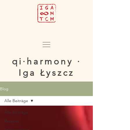
qi·harmony ·
Iga Łyszcz
Blog
Alle Beiträge
Alle Beiträge
Rezepte
Immunsystem