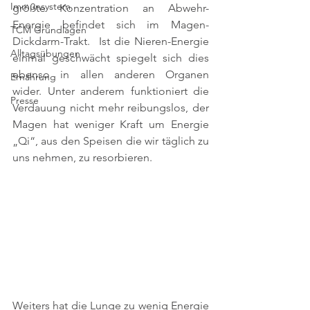
Immunsystem
größte Konzentration an Abwehr-
Energie befindet sich im Magen-
TCM Grundlagen
Dickdarm-Trakt.  Ist die Nieren-Energie 
Alltagsübungen
einmal geschwächt spiegelt sich dies 
ebenso in allen anderen Organen 
Ernährung
wider. Unter anderem funktioniert die 
Presse
Verdauung nicht mehr reibungslos, der 
Magen hat weniger Kraft um Energie 
„Qi“, aus den Speisen die wir täglich zu 
uns nehmen, zu resorbieren. 
Weiters hat die Lunge zu wenig Energie 