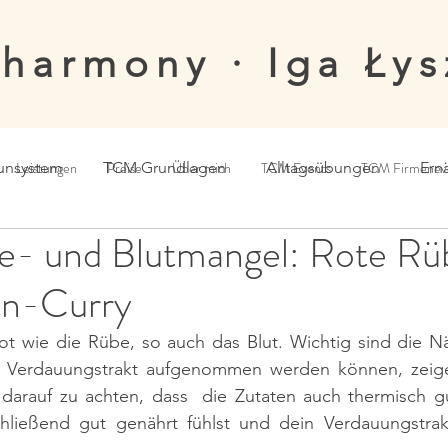
·harmony · Iga Łys
nsystem
Leistungen
TCM Grundlagen
Preise
Über mich
TCM Events
Alltagsübungen
TCM Firmenev
Ern
ie- und Blutmangel: Rote Rü
en-Curry
ot wie die Rübe, so auch das Blut. Wichtig sind die Nä
 Verdauungstrakt aufgenommen werden können, zeige i
s darauf zu achten, dass  die Zutaten auch thermisch g
hließend gut genährt fühlst und dein Verdauungstrakt