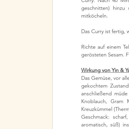
Curry: Nach 40 Minu
geschnitten) hinzu
mitköcheln.
Das Curry ist fertig,
Richte auf einem Te
gerösteten Sesam. Fe
Wirkung von Yin & Y
Das Gemüse, vor allem
gekochtem Zustand
anschließend müde 
Knoblauch, Gram Ma
Kreuzkümmel (Thermi
Geschmack: scharf, 
aromatisch, süß) in