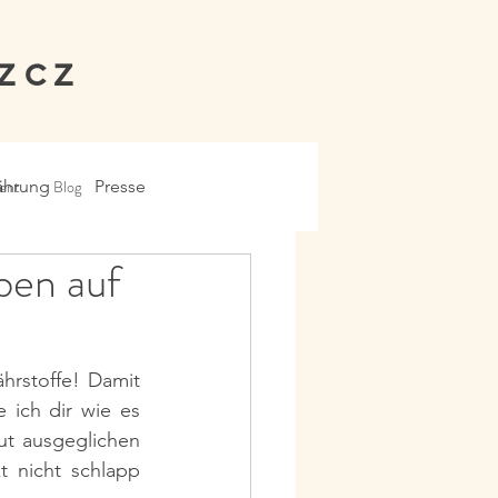
zcz
ent
ährung
Blog
Presse
ben auf
hrstoffe! Damit 
ch dir wie es  
ut ausgeglichen 
 nicht schlapp 