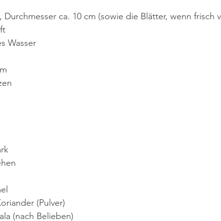
, Durchmesser ca. 10 cm (sowie die Blätter, wenn frisch
ft
es Wasser
am
zen
rk
ehen
el
oriander (Pulver)
la (nach Belieben)