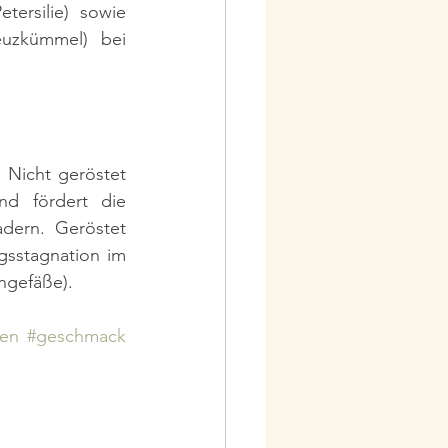
ersilie) sowie 
euzkümmel) bei 
Nicht geröstet 
d fördert die 
dern. Geröstet 
gsstagnation im 
ngefäße).
ien
#geschmack