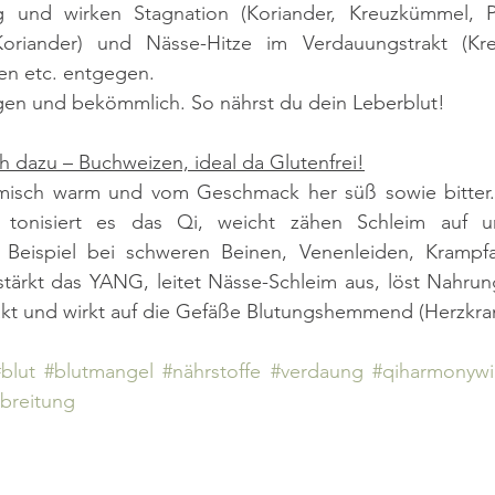
 und wirken Stagnation (Koriander, Kreuzkümmel, Pet
 Koriander) und Nässe-Hitze im Verdauungstrakt (Kr
n etc. entgegen. 
n und bekömmlich. So nährst du dein Leberblut! 
h dazu – Buchweizen, ideal da Glutenfrei!
misch warm und vom Geschmack her süß sowie bitter. 
 tonisiert es das Qi, weicht zähen Schleim auf un
m Beispiel bei schweren Beinen, Venenleiden, Krampfa
 stärkt das YANG, leitet Nässe-Schleim aus, löst Nahrun
t und wirkt auf die Gefäße Blutungshemmend (Herzkra
blut
#blutmangel
#nährstoffe
#verdaung
#qiharmonyw
breitung