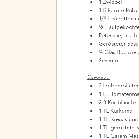
1 Zwiebel
1 Stk. rote Rübe
1/8 L Karottensa
½ L aufgekocht
Petersilie, frisch
Gerösteter Ses
¼ Glas Buchwei
Sesamöl
Gewürze
:
2 Lorbeerblätter
1 EL Tomatenma
2-3 Knoblauchz
1 TL Kurkuma
1 TL Kreuzkümm
1 TL geröstete K
1 TL Garam Masa