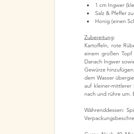
1 cm Ingwer (kle
Salz & Pfeffer 
Honig (einen Sc
Zubereitung
:
Kartoffeln, rote Rü
einem großen Topf S
Gewürze hinzufügen,
dem Wasser übergieß
auf kleiner-mittler
nach und rühre um. B
Währenddessen: Spü
Verpackungsbeschrei