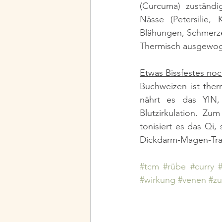
(Curcuma) zuständig
Nässe (Petersilie,
Blähungen, Schmerze
Thermisch ausgewoge
Etwas Bissfestes noc
Buchweizen ist ther
nährt es das YIN,
Blutzirkulation. Zu
tonisiert es das Qi,
Dickdarm-Magen-Trak
#tcm
#rübe
#curry
#
#wirkung
#venen
#zu