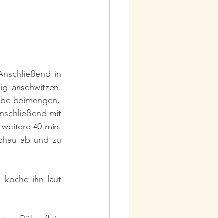
Anschließend in 
g anschwitzen. 
Danach Ingwer sowie Knoblauch kurz mitbraten. Dann Kartoffeln und rote Rübe beimengen. 
schließend mit 
eitere 40 min. 
chau ab und zu 
koche ihn laut 