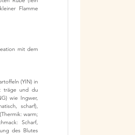
ten Rübe (fein 
kleiner Flamme 
eation mit dem 
toffeln (YIN) in 
 träge und du 
) wie Ingwer, 
sch, scharf), 
Thermik: warm; 
hmack: Scharf, 
ung des Blutes 