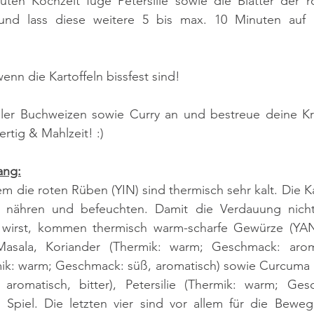
ten Kochzeit füge Petersilie sowie die Blätter der ro
 und lass diese weitere 5 bis max. 10 Minuten auf 
 wenn die Kartoffeln bissfest sind!
ller Buchweizen sowie Curry an und bestreue deine Kr
rtig & Mahlzeit! :)
ang:
 die roten Rüben (YIN) sind thermisch sehr kalt. Die Kar
 nähren und befeuchten. Damit die Verdauung nicht
wirst, kommen thermisch warm-scharfe Gewürze (YANG
sala, Koriander (Thermik: warm; Geschmack: aromati
k: warm; Geschmack: süß, aromatisch) sowie Curcuma (
aromatisch, bitter), Petersilie (Thermik: warm; Gesc
s Spiel. Die letzten vier sind vor allem für die Beweg